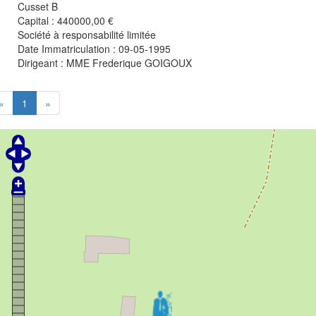
Cusset B
Capital : 440000,00 €
Société à responsabilité limitée
Date Immatriculation : 09-05-1995
Dirigeant :
MME Frederique GOIGOUX
«
1
»