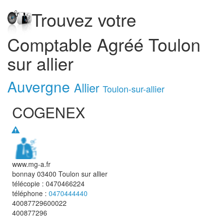
Trouvez votre
Comptable Agréé Toulon
sur allier
Auvergne
Allier
Toulon-sur-allier
COGENEX
www.mg-a.fr
bonnay
03400
Toulon sur allier
télécopie :
0470466224
téléphone :
0470444440
40087729600022
400877296