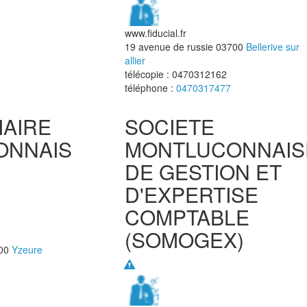
www.fiducial.fr
19 avenue de russie
03700
Bellerive sur
allier
télécopie :
0470312162
téléphone :
0470317477
IAIRE
SOCIETE
ONNAIS
MONTLUCONNAIS
DE GESTION ET
D'EXPERTISE
COMPTABLE
(SOMOGEX)
00
Yzeure