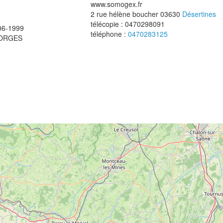
www.somogex.fr
2 rue hélène boucher
03630
Désertines
télécopie :
0470298091
-06-1999
téléphone :
0470283125
FORGES