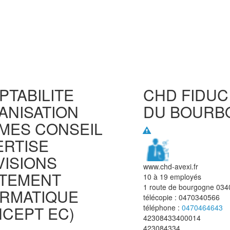
TABILITE
CHD FIDUC
ANISATION
DU BOURB
MES CONSEIL
ERTISE
VISIONS
www.chd-avexi.fr
ITEMENT
10 à 19 employés
1 route de bourgogne
034
ORMATIQUE
télécopie :
0470340566
NCEPT EC)
téléphone :
0470464643
42308433400014
423084334