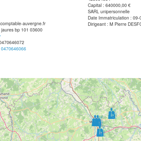
Capital : 640000,00 €
SARL unipersonnelle
Date Immatriculation : 09
comptable-auvergne.fr
Dirigeant :
M Pierre DES
 jaures bp 101
03600
y
0470646072
:
0470646066