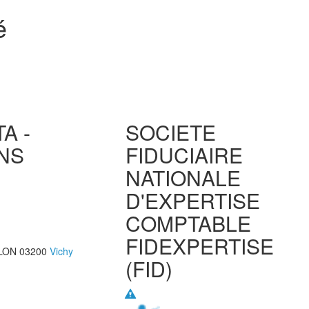
é
A -
SOCIETE
ANS
FIDUCIAIRE
NATIONALE
D'EXPERTISE
COMPTABLE
FIDEXPERTISE
LON
03200
Vichy
(FID)