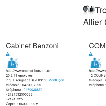
Tr
Allier
Cabinet Benzoni
COM
http://www.cabinet-benzoni.com
http://www.
20 à 49 employés
12 COURS
7 quai rouget de lisle
03100
Montluçon
télécopie :
télécopie :
0470037299
téléphone 
téléphone :
0470038850
42124532500038
421245325
Capital : 560000,00 €