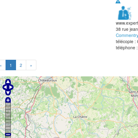
www.expert
38 rue jean
Commentr
télécopie :
téléphone 
«
1
2
»