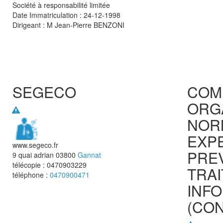
Société à responsabilité limitée
Date Immatriculation : 24-12-1998
Dirigeant :
M Jean-Pierre BENZONI
SEGECO
COMP
ORG
NOR
EXP
www.segeco.fr
PRE
9 quai adrian
03800
Gannat
télécopie :
0470903229
TRA
téléphone :
0470900471
INF
(CO