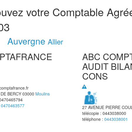
ouvez votre Comptable Agré
 03
Auvergne
Allier
PTAFRANCE
ABC COMPT
AUDIT BIL
CONS
comptafrance.fr
 DE BERCY
03000
Moulins
0470465794
:
0470463577
27 AVENUE PIERRE COU
télécopie :
0443038000
téléphone :
0443038001