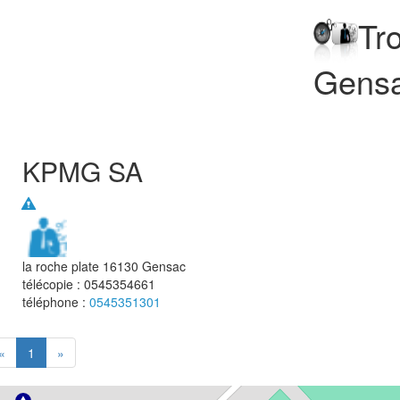
Tr
Gens
KPMG SA
la roche plate
16130
Gensac
télécopie :
0545354661
téléphone :
0545351301
«
1
»