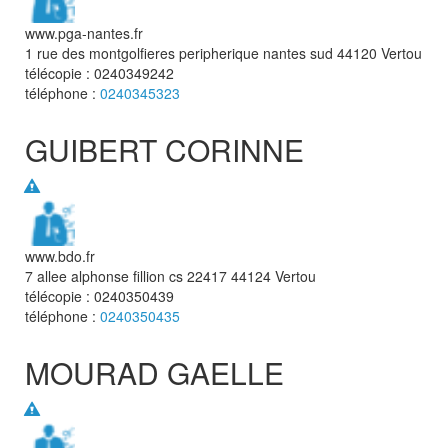
www.pga-nantes.fr
1 rue des montgolfieres peripherique nantes sud
44120
Vertou
télécopie :
0240349242
téléphone :
0240345323
GUIBERT CORINNE
www.bdo.fr
7 allee alphonse fillion cs 22417
44124
Vertou
télécopie :
0240350439
téléphone :
0240350435
MOURAD GAELLE