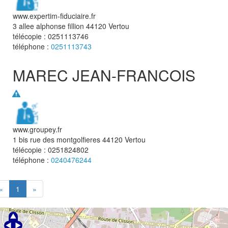
www.expertim-fiduciaire.fr
3 allee alphonse fillion
44120
Vertou
télécopie :
0251113746
téléphone :
0251113743
MAREC JEAN-FRANCOIS
www.groupey.fr
1 bis rue des montgolfieres
44120
Vertou
télécopie :
0251824802
téléphone :
0240476244
«
1
»