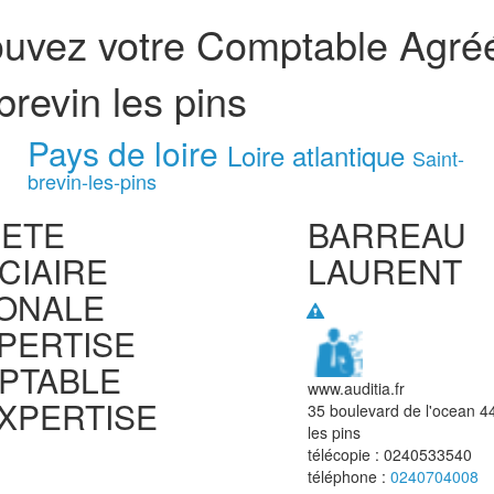
ouvez votre Comptable Agré
brevin les pins
Pays de loire
Loire atlantique
Saint-
brevin-les-pins
IETE
BARREAU
CIAIRE
LAURENT
IONALE
PERTISE
PTABLE
www.auditia.fr
XPERTISE
35 boulevard de l'ocean
4
les pins
télécopie :
0240533540
téléphone :
0240704008