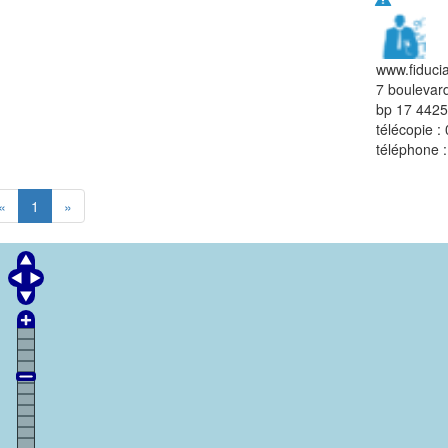
www.fiducial
7 boulevard
bp 17
4425
télécopie :
téléphone 
«
1
»