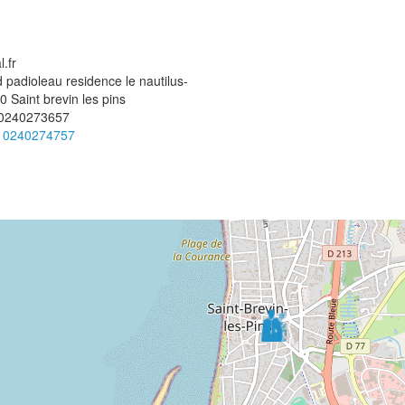
.fr
 padioleau residence le nautilus-
0
Saint brevin les pins
0240273657
:
0240274757