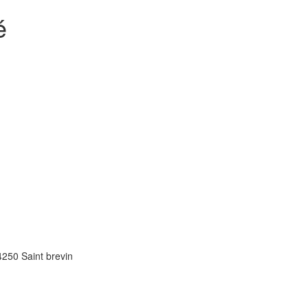
é
4250
Saint brevin