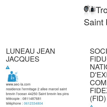
Tr
Saint 
LUNEAU JEAN
SOC
JACQUES
FIDU
NAT
D'EX
COM
www.aec-la.com
FIDE
residence l'ermitage 2 allee marcel saint
brevin l'ocean
44250
Saint brevin les pins
(FID)
télécopie :
0811487681
téléphone :
0612334804