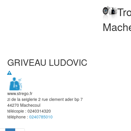
Tr
Mache
GRIVEAU LUDOVIC
www.strego.fr
zi de la seiglerie 2 rue clement ader bp 7
44270
Machecoul
télécopie :
0240314320
téléphone :
0240785010