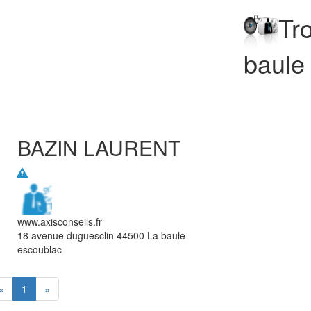
Tr
baule
BAZIN LAURENT
www.axisconseils.fr
18 avenue duguesclin
44500
La baule
escoublac
«
1
»