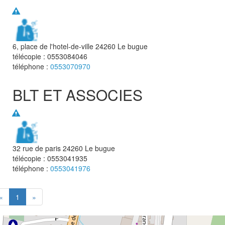
6, place de l'hotel-de-ville
24260
Le bugue
télécopie :
0553084046
téléphone :
0553070970
BLT ET ASSOCIES
32 rue de paris
24260
Le bugue
télécopie :
0553041935
téléphone :
0553041976
«
1
»