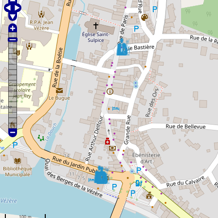
Logiciel comptable en ligne,
récupération bancaire
100 m